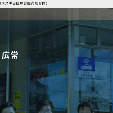
（スズキ自販中部販売店合同）
ト広常