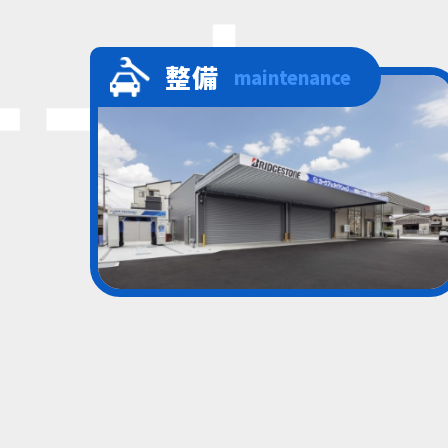
整備
maintenance