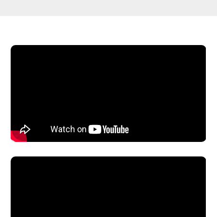
allowfullscreen>